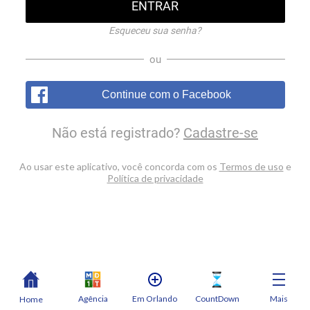
ENTRAR
Esqueceu sua senha?
ou
Continue com o Facebook
Não está registrado?
Cadastre-se
Ao usar este aplicativo, você concorda com os
Termos de uso
e
Política de privacidade
Agência
Em Orlando
CountDown
Mais
Home