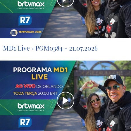
MD1 Live #PGM0384 - 21.07.2026