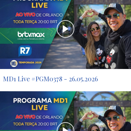
MD1 Live #PGM0378 - 26.05.2026