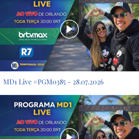
MD1 Live #PGM0385 - 28.07.2026