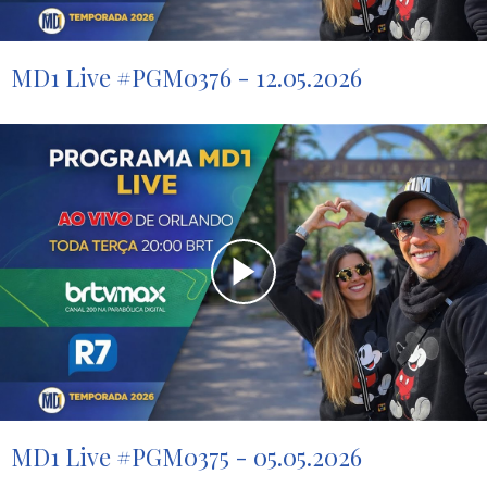
MD1 Live #PGM0376 - 12.05.2026
MD1 Live #PGM0375 - 05.05.2026