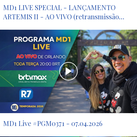
MD1 LIVE SPECIAL - LANÇAMENTO
ARTEMIS II - AO VIVO (retransmissão
oficial da NASA)
MD1 Live #PGM0371 - 07.04.2026