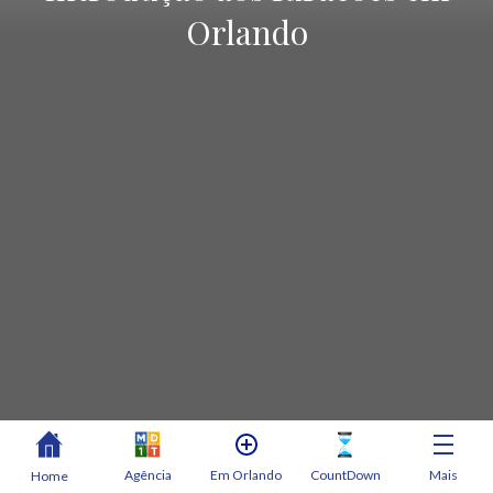
Orlando
Agência
Em Orlando
CountDown
Mais
Home