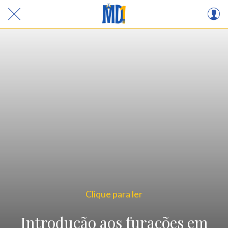
Clique para ler
Introdução aos furacões em