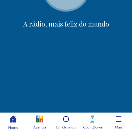
A rádio, mais feliz do mundo
Agência
Em Orlando
CountDown
Mais
Home