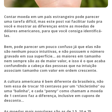
Contar moeda em um país estrangeiro pode parecer
uma tarefa difícil, mas este post vai facilitar tudo pra
você e mostrar as diferenças entre as moedas de
dólares americanos, para que você consiga identificá-
las.
Bem, pode parecer um pouco confuso já que elas não
são nenhum pouco intuitivas, e não possuem o número
gravado em sua superfície… as maiores em tamanho
nem sempre são as de maior valor, e isso é o que acaba
confundindo a cabeça das pessoas que na intuição
associam tamanho com valor em ordem crescente.
A cultura americana é bem diferente da brasileira, não
tem essa de trocar 10 centavos por um “chicletinho” ou
uma “balinha”, e cada “penny” como chamam a moeda
de 1 centavo faz a diferença, inclusive em cupons de
desconto…
As moedas mais populares são as de 1,5, 10 e 25